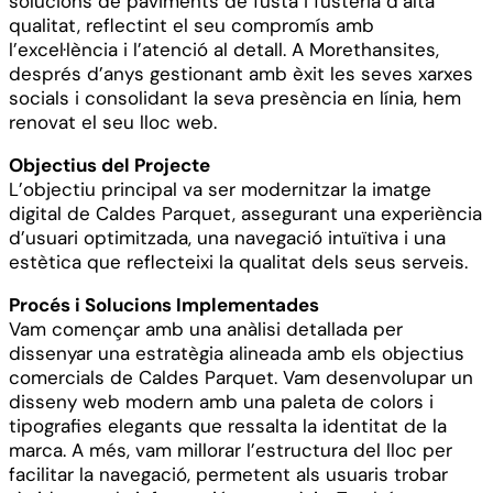
solucions de paviments de fusta i fusteria d’alta
qualitat, reflectint el seu compromís amb
l’excel·lència i l’atenció al detall. A Morethansites,
després d’anys gestionant amb èxit les seves xarxes
socials i consolidant la seva presència en línia, hem
renovat el seu lloc web.
Objectius del Projecte
L’objectiu principal va ser modernitzar la imatge
digital de Caldes Parquet, assegurant una experiència
d’usuari optimitzada, una navegació intuïtiva i una
estètica que reflecteixi la qualitat dels seus serveis.
Procés i Solucions Implementades
Vam començar amb una anàlisi detallada per
dissenyar una estratègia alineada amb els objectius
comercials de Caldes Parquet. Vam desenvolupar un
disseny web modern amb una paleta de colors i
tipografies elegants que ressalta la identitat de la
marca. A més, vam millorar l’estructura del lloc per
facilitar la navegació, permetent als usuaris trobar